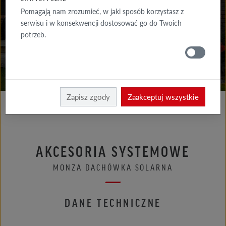
DO POBRANIA
Pomagają nam zrozumieć, w jaki sposób korzystasz z
serwisu i w konsekwencji dostosować go do Twoich
GDZIE
potrzeb.
KUPIĆ
Röben
Zapisz zgody
Zaakceptuj wszystkie
AKCESORIA SYSTEMOWE
MONZA DACHÓWKA SOLARNA
DANE TECHNICZNE