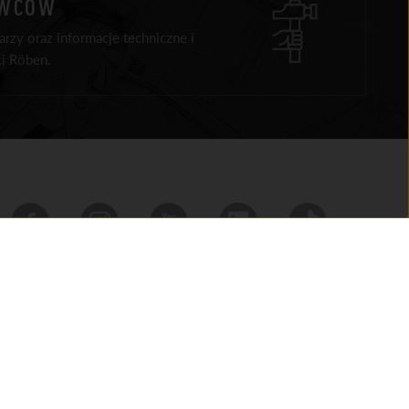
AWCÓW
rzy oraz informacje techniczne i
i Röben.