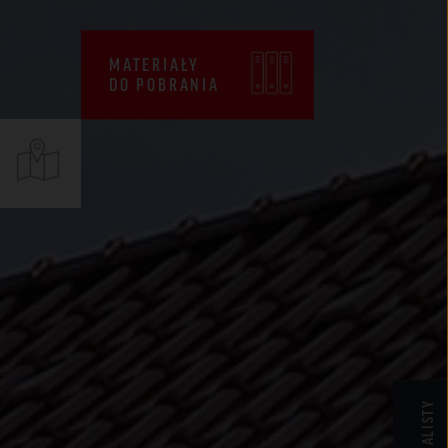
CENNIKI
WARUNKI SPRZEDAŻY
MATERIAŁY
DO POBRANIA
CERTYFIKATY ZKP
DEKLARACJE EPD