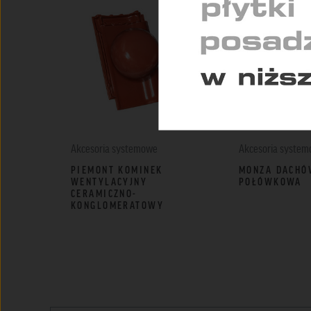
Pomag
konse
Akcesoria systemowe
Akcesoria syste
PIEMONT KOMINEK
MONZA DACHÓ
WENTYLACYJNY
POŁÓWKOWA
CERAMICZNO-
KONGLOMERATOWY