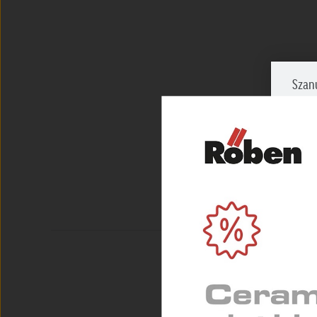
Szan
Zazna
prosi
NIEZ
Umożl
zapew
MARK
Służą
indyw
STAT