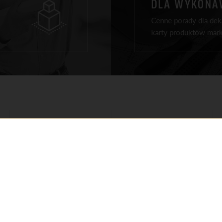
DLA WYKON
Cenne porady dla deka
karty produktów mark
PRODUKTY NA DACH
REALIZACJE
PRODUKTY ELEWACJA
PORADY
PRODUKTY WOKÓŁ DOMU
DLA ARCHITEKTÓW
REPREZENTANCI
DLA WYKONAWCÓW
REGIONALNI
DO POBRANIA