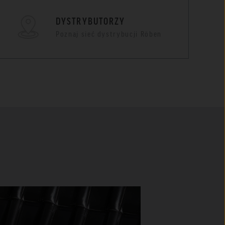
DYSTRYBUTORZY
Poznaj sieć dystrybucji Röben