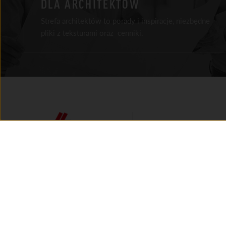
DLA ARCHITEKTÓW
Strefa architektów to porady i inspiracje, niezbędne
pliki z teksturami oraz cenniki.
Facebook
Instagram
Youtube
LinkedIn
Tik Tok
O FIRMIE
HISTORIA MARKI
AKTUALNOŚCI
AMBASADORZY MARKI
KONTAKT