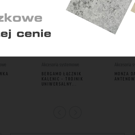
ają nam zrozumieć, w jaki sposób korzystasz z serwisu i w
kwencji dostosować go do Twoich potrzeb.
Zapisz zgody
Zaakceptuj wszys
mowe
Akcesoria systemowe
Akcesoria 
WKA
BERGAMO ŁĄCZNIK
MONZA D
KALENIC – TRÓJNIK
ANTENOW
UNIWERSALNY...