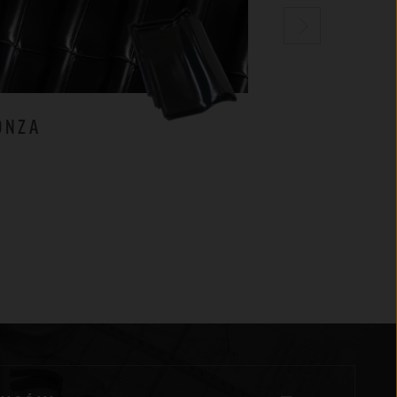
ONZA
MILANO