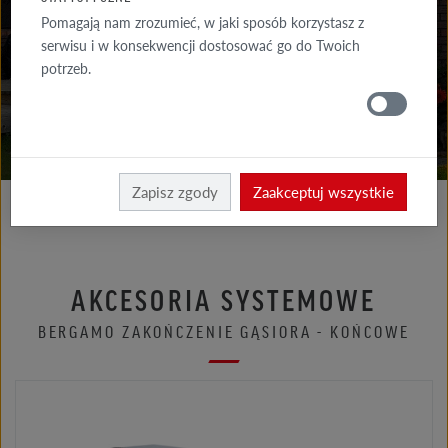
DO POBRANIA
Pomagają nam zrozumieć, w jaki sposób korzystasz z
serwisu i w konsekwencji dostosować go do Twoich
GDZIE
potrzeb.
KUPIĆ
Röben
Zapisz zgody
Zaakceptuj wszystkie
AKCESORIA SYSTEMOWE
BERGAMO ZAKOŃCZENIE GĄSIORA - KOŃCOWE