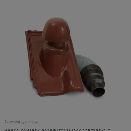
Akcesoria systemowe
MONZA KOMINEK ODPOWIETRZAJĄCY "GRZYBEK" Z