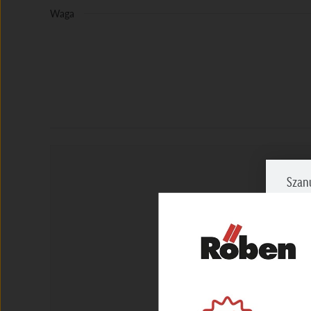
Waga
Szan
Zazna
prosi
NIEZ
Umożl
zapew