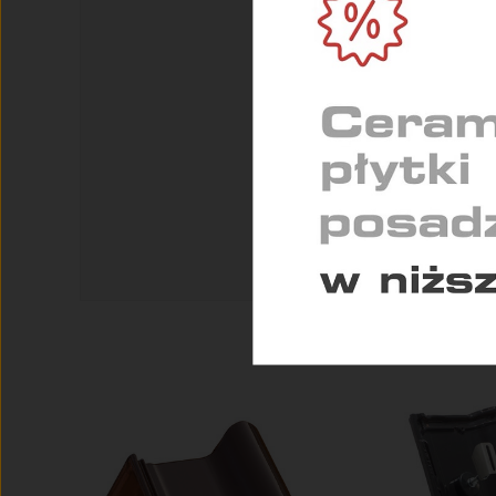
MARK
Służą
indyw
STAT
Pomag
konse