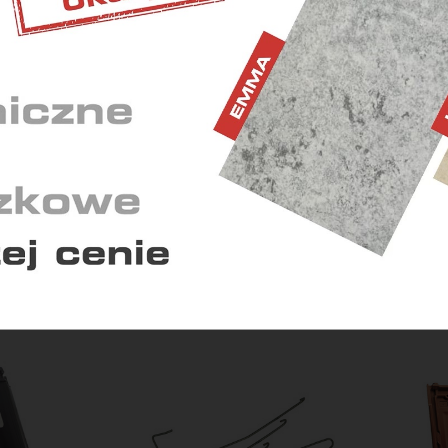
ETINGOWE
 wyświetlaniu reklam dostosowanych do Twoich
idualnych potrzeb.
YSTYCZNE
ają nam zrozumieć, w jaki sposób korzystasz z serwisu i w
kwencji dostosować go do Twoich potrzeb.
Zapisz zgody
Zaakceptuj wszys