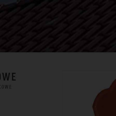
OWE
ŃCOWE