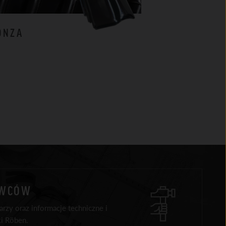
ONZA
MILANO
AWCÓW
rzy oraz informacje techniczne i
i Röben.