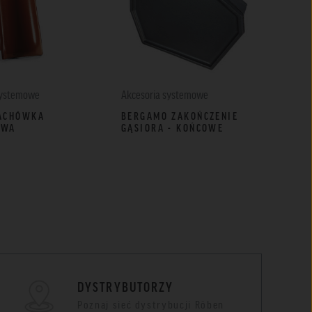
systemowe
Akcesoria systemowe
Akce
ACHÓWKA
BERGAMO ZAKOŃCZENIE
MIL
OWA
GĄSIORA - KOŃCOWE
SKR
CZE
DYSTRYBUTORZY
Poznaj sieć dystrybucji Röben