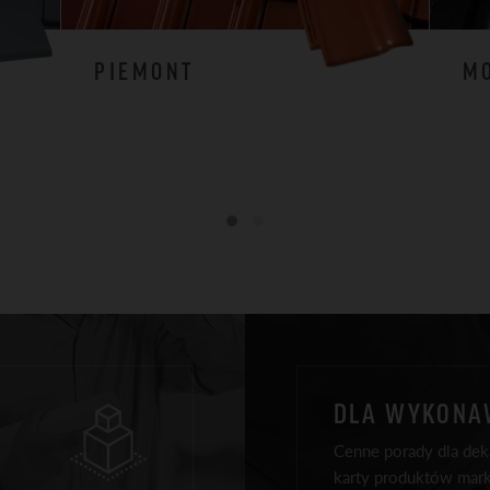
PIEMONT
M
DLA WYKON
Cenne porady dla deka
karty produktów mark