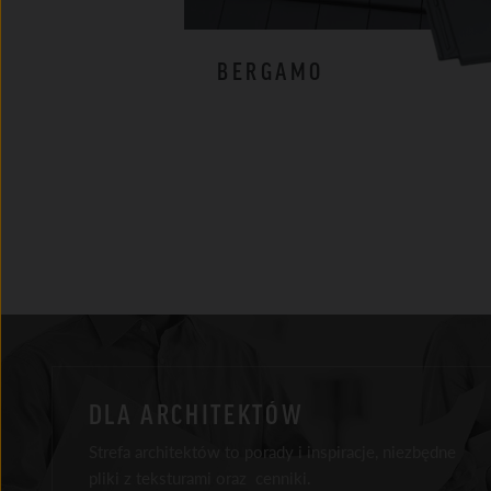
BERGAMO
DLA ARCHITEKTÓW
Strefa architektów to porady i inspiracje, niezbędne
pliki z teksturami oraz cenniki.