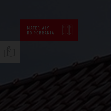
CENNIKI
WARUNKI SPRZEDAŻY
CERTYFIKATY ZKP
MATERIAŁY
DO POBRANIA
DEKLARACJE EPD