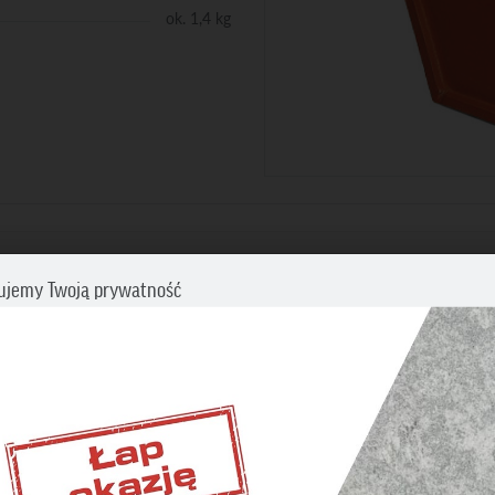
ok. 1,4 kg
ujemy Twoją prywatność
WYMIARY PRODUKTU
cz swoje preferencje dotyczące śledzenia. Aby uzyskać więcej informacji
my o zapoznanie się z naszą
Polityką prywatności i plików cookies
.
BĘDNE
iwiają wykonanie wszystkich operacji w serwisie oraz
nienie prawidłowego działania niektórych funkcji.