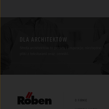
DLA ARCHITEKTÓW
Strefa architektów to porady i inspiracje, niezbędne
pliki z teksturami oraz cenniki.
Facebook
Instagram
Youtube
LinkedIn
Tik Tok
O FIRMIE