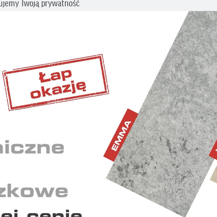
ujemy Twoją prywatność
cz swoje preferencje dotyczące śledzenia. Aby uzyskać więcej informacji
my o zapoznanie się z naszą
Polityką prywatności i plików cookies
.
BĘDNE
iwiają wykonanie wszystkich operacji w serwisie oraz
nienie prawidłowego działania niektórych funkcji.
ETINGOWE
 wyświetlaniu reklam dostosowanych do Twoich
idualnych potrzeb.
YSTYCZNE
ają nam zrozumieć, w jaki sposób korzystasz z serwisu i w
kwencji dostosować go do Twoich potrzeb.
mowe
Akcesoria systemowe
Akcesoria 
ĄTKOWY
ŁĄCZNIK KALENIC -
PIEMONT
DUŻY
TRÓJNIK UNIWERSALNY
ODPOWIE
MODEL 1
"GRZYBEK