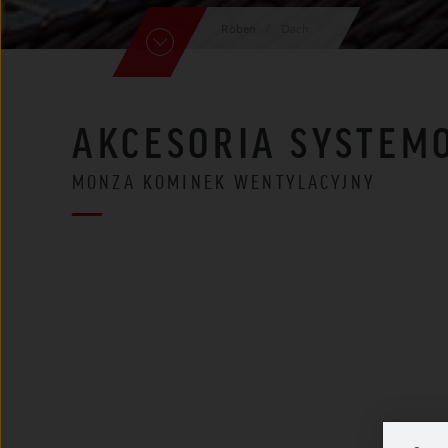
Röben
Dach
AKCESORIA SYSTEM
MONZA KOMINEK WENTYLACYJNY