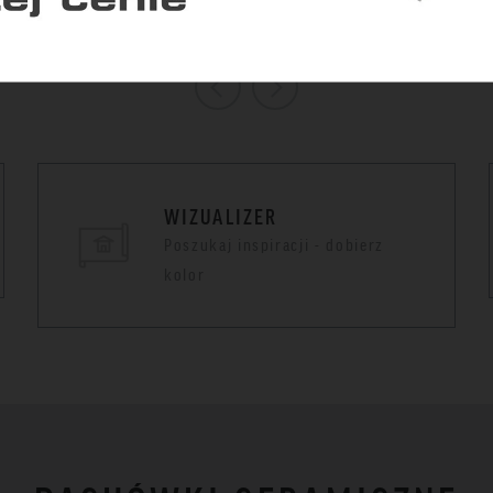
Zapisz zgody
Zaakceptuj wszys
WIZUALIZER
Poszukaj inspiracji - dobierz
kolor