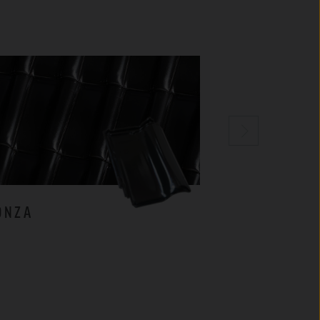
ONZA
MILANO