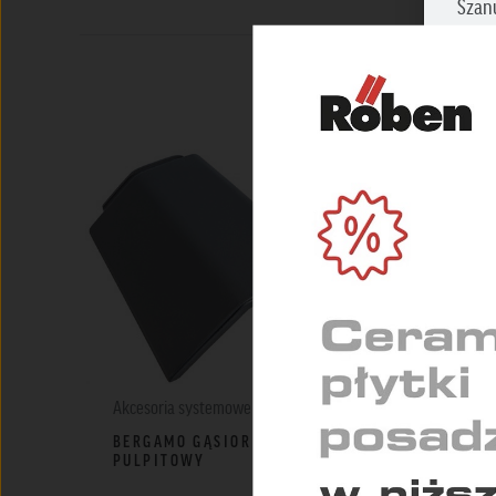
Szan
Zazna
prosi
NIEZ
Umożl
zapew
MARK
Służą
indyw
STAT
Pomag
konse
Akcesoria systemowe
Akcesoria syste
BERGAMO GĄSIOR
GĄSIOR POCZ
PULPITOWY
PÓŁOKRĄGŁY 