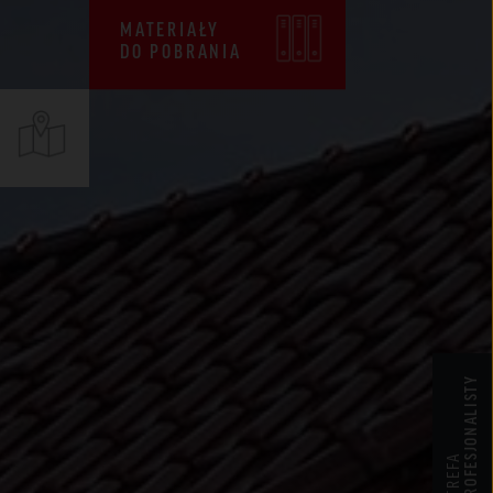
CENNIKI
MATERIAŁY
DO POBRANIA
WARUNKI SPRZEDAŻY
CERTYFIKATY ZKP
DEKLARACJE EPD
PROFESJONALISTY
STREFA