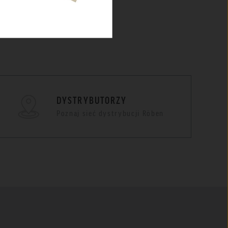
tkie
DYSTRYBUTORZY
Poznaj sieć dystrybucji Röben