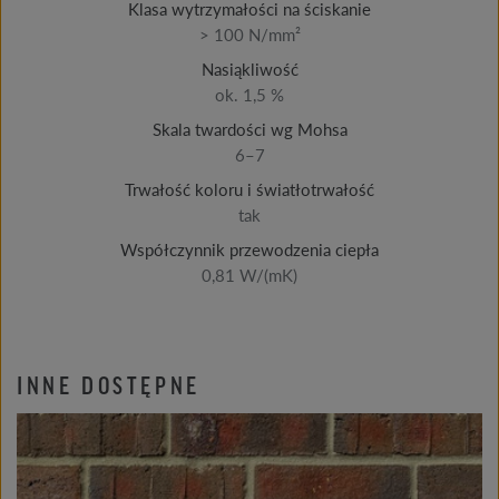
Klasa wytrzymałości na ściskanie
> 100 N/mm²
Nasiąkliwość
ok. 1,5 %
Skala twardości wg Mohsa
6–7
Trwałość koloru i światłotrwałość
tak
Współczynnik przewodzenia ciepła
0,81 W/(mK)
INNE DOSTĘPNE