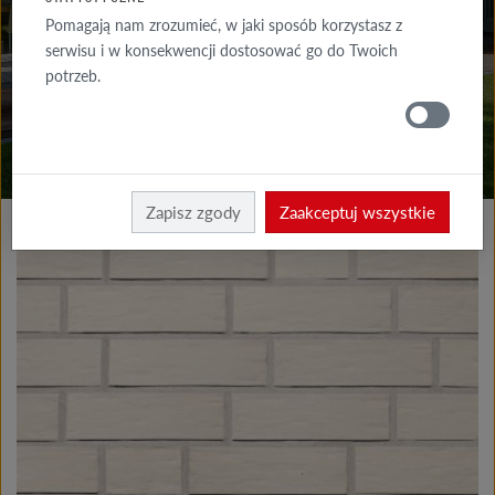
DO POBRANIA
Pomagają nam zrozumieć, w jaki sposób korzystasz z
serwisu i w konsekwencji dostosować go do Twoich
GDZIE
potrzeb.
KUPIĆ
Produkty elewacja
Płytki klinkierowe i licowe
Zapisz zgody
Zaakceptuj wszystkie