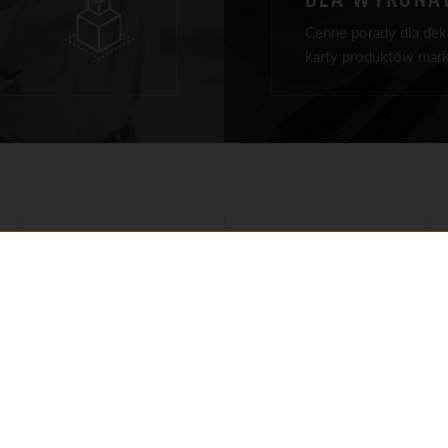
Cenne porady dla deka
karty produktów mark
PRODUKTY NA DACH
REALIZACJE
PRODUKTY ELEWACJA
PORADY
PRODUKTY WOKÓŁ DOMU
DLA ARCHITEKTÓW
REPREZENTANCI
DLA WYKONAWCÓW
REGIONALNI
DO POBRANIA