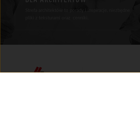
Strefa architektów to porady i inspiracje, niezbędne
pliki z teksturami oraz cenniki.
Facebook
Instagram
Youtube
LinkedIn
Tik Tok
O FIRMIE
HISTORIA MARKI
AKTUALNOŚCI
AMBASADORZY MARKI
KONTAKT