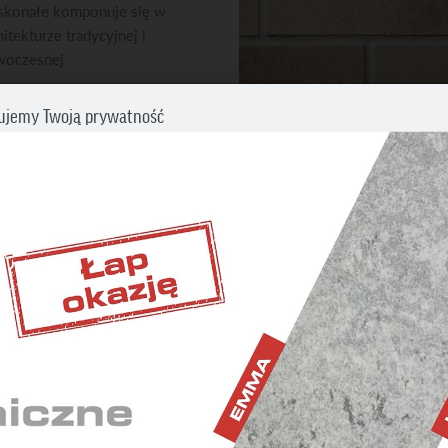
konałe komponuje się w
hitekturze tradycyjnej i
woczesnej
ujemy Twoją prywatność
ZOBACZ INNE PRODUKTY
cz swoje preferencje dotyczące śledzenia. Aby uzyskać więcej informacji
my o zapoznanie się z naszą
Polityką prywatności i plików cookies
.
Płytki klinkierowe i licowe
BĘDNE
iwiają wykonanie wszystkich operacji w serwisie oraz
nienie prawidłowego działania niektórych funkcji.
ETINGOWE
DANE TECHNICZ
 wyświetlaniu reklam dostosowanych do Twoich
idualnych potrzeb.
YSTYCZNE