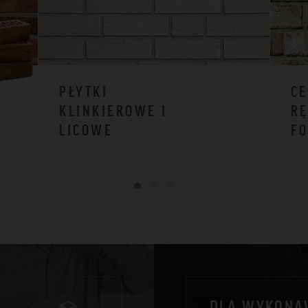
PŁYTKI
CE
KLINKIEROWE I
RĘ
LICOWE
F
DLA WYKON