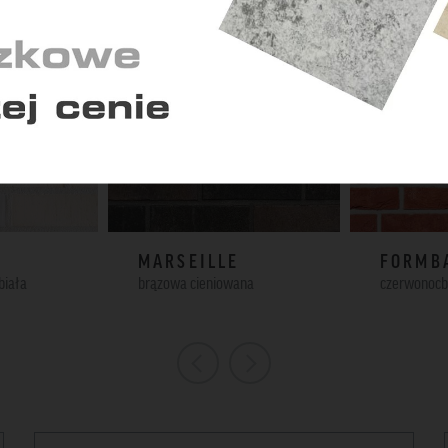
ają nam zrozumieć, w jaki sposób korzystasz z serwisu i w
kwencji dostosować go do Twoich potrzeb.
Zapisz zgody
Zaakceptuj wszys
MARSEILLE
FORMB
biała
brązowa cieniowana
czerwonoc