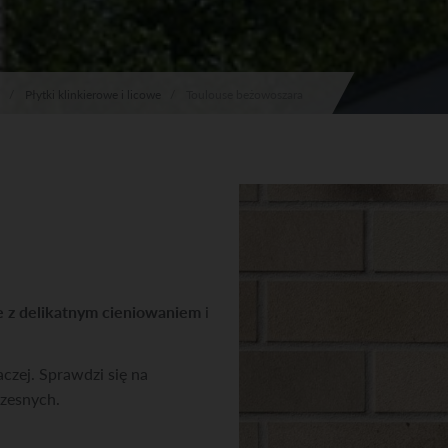
Płytki klinkierowe i licowe
Toulouse beżowoszara
e z delikatnym cieniowaniem
i
aczej. Sprawdzi się na
czesnych.