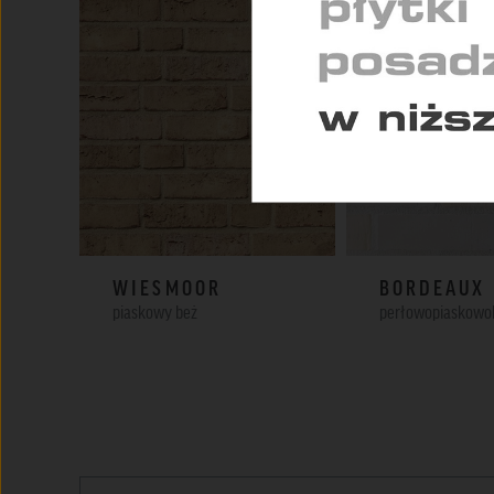
Pomag
konse
WIESMOOR
BORDEAUX
piaskowy beż
perłowopiaskowo