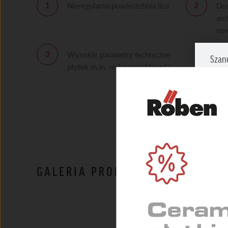
Nieregularna powierzchnia lica
Dos
arc
no
Wysokie parametry techniczne
Szan
płytek m.in. niska nasiąkliwość
Zazna
prosi
NIEZ
Umożl
zapew
MARK
GALERIA PRODUKTU
Służą
indyw
STAT