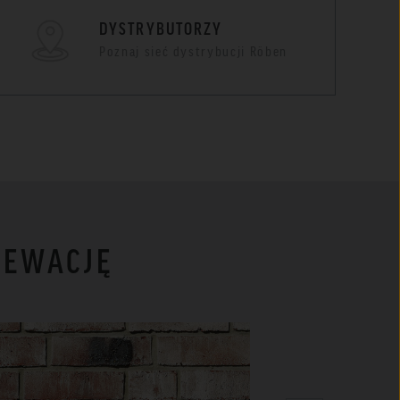
DYSTRYBUTORZY
Poznaj sieć dystrybucji Röben
LEWACJĘ