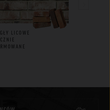
GŁY LICOWE
CEGŁY
CZNIE
KLINKIEROW
ORMOWANE
BIAŁE
AWCÓW