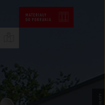
CENNIKI
WARUNKI SPRZEDAŻY
MATERIAŁY
DO POBRANIA
CERTYFIKATY ZKP
DEKLARACJE EPD