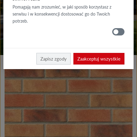
DO POBRANIA
Pomagają nam zrozumieć, w jaki sposób korzystasz z
serwisu i w konsekwencji dostosować go do Twoich
GDZIE
potrzeb.
KUPIĆ
Produkty elewacja
Płytki klinkierowe i licowe
Zapisz zgody
Zaakceptuj wszystkie