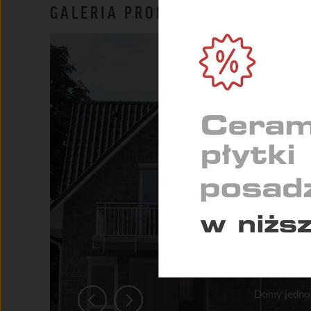
NIEZ
GALERIA PRODUKTU
Umożl
zapew
MARK
Służą
indyw
STAT
Pomag
konse
Domy jednor