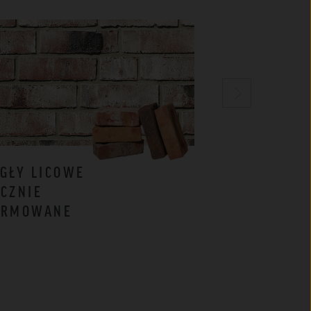
GŁY LICOWE
CEGŁY
CZNIE
KLINKIEROW
ORMOWANE
BIAŁE