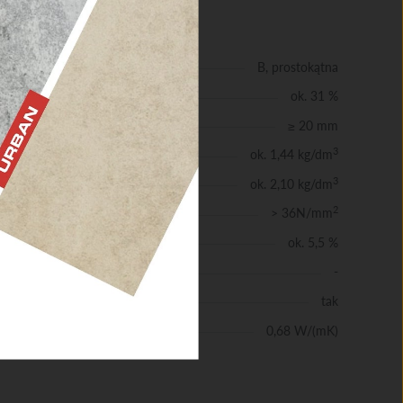
NE
B, prostokątna
ok. 31 %
≥ 20 mm
3
ok. 1,44 kg/dm
3
ok. 2,10 kg/dm
2
> 36N/mm
ie
ok. 5,5 %
-
tkie
tak
ść
0,68 W/(mK)
pła zgodnie z DIN