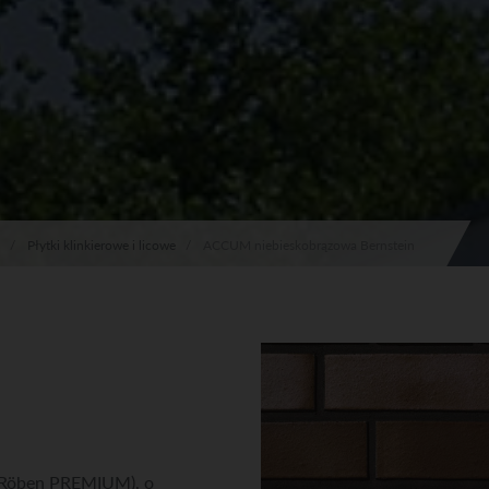
Płytki klinkierowe i licowe
ACCUM niebieskobrązowa Bernstein
 (Röben PREMIUM), o