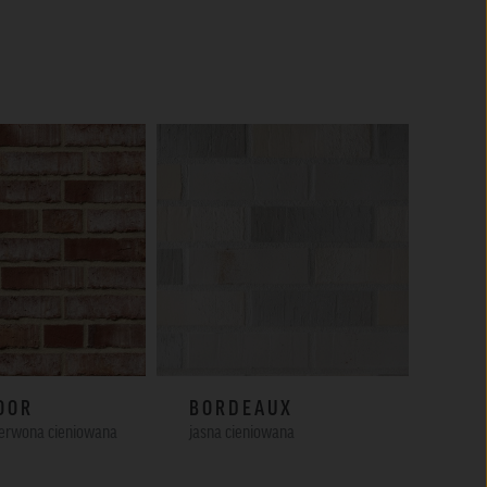
OOR
BORDEAUX
AB
erwona cieniowana
jasna cieniowana