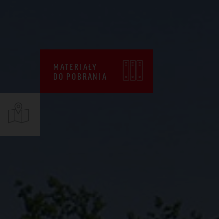
CENNIKI
WARUNKI SPRZEDAŻY
CERTYFIKATY ZKP
MATERIAŁY
DEKLARACJE EPD
DO POBRANIA