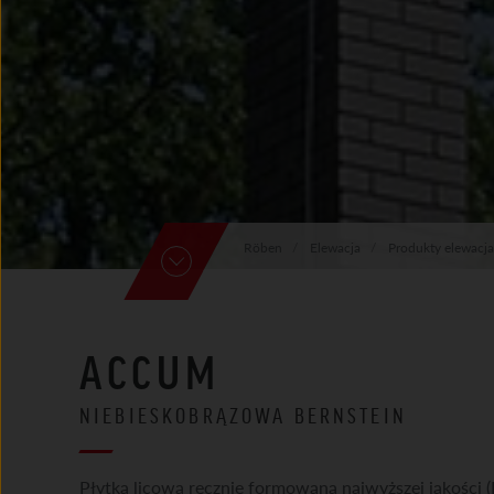
Röben
Elewacja
Produkty elewacja
ACCUM
NIEBIESKOBRĄZOWA BERNSTEIN
Płytka licowa ręcznie formowana najwyższej jakości