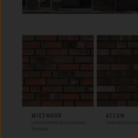
WIESMOOR
ACCUM
czerwononiebieska cieniowana,
niebieskobrązowa
Bernstein