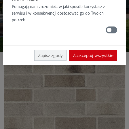
DO POBRANIA
Pomagają nam zrozumieć, w jaki sposób korzystasz z
serwisu i w konsekwencji dostosować go do Twoich
GDZIE
potrzeb.
KUPIĆ
Produkty elewacja
Płytki klinkierowe i licowe
Zapisz zgody
Zaakceptuj wszystkie