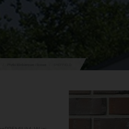
Płytki klinkierowe i licowe
SHEFFIELD
enPREMIUM. W jej