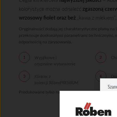
kolorystyce można odnaleźć
zgaszoną czerw
wrzosowy fiolet oraz beż
„kawa z mlekiem”.
Oryginalności dodają jej charakterystyczne plamy na
przekonuje doskonałymi parametrami technicznymi, m
odpornością na zarysowania.
Wyjątkowe i
Cha
oryginalne wybarwienie
Klinkier z
Dos
kolekcji RöbenPREMIUM
tec
Szan
Produkowane tylko na zamówienia inwestycyjne – min
Zazna
prosi