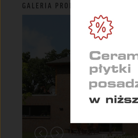
NIEZ
GALERIA PRODUKTU
Umożl
zapew
MARK
Służą
indyw
STAT
Pomag
konse
Domy jednorodzin