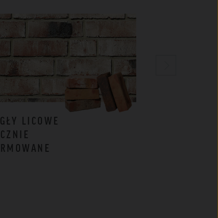
GŁY LICOWE
CEGŁY
CZNIE
KLINKIEROW
ORMOWANE
BIAŁE