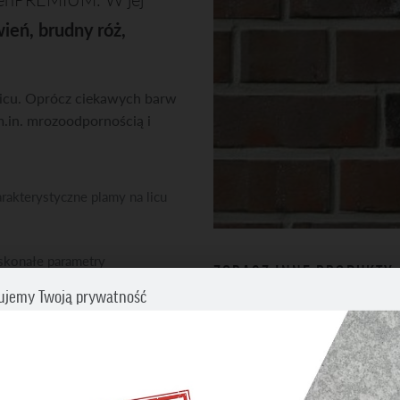
ień, brudny róż,
 licu. Oprócz ciekawych barw
.in. mrozoodpornością i
rakterystyczne plamy na licu
konałe parametry
ZOBACZ INNE PRODUKTY
hniczne
ujemy Twoją prywatność
Płytki klinkierowe i licowe
. ilość powyżej 1000 m2.
cz swoje preferencje dotyczące śledzenia. Aby uzyskać więcej informacji
my o zapoznanie się z naszą
Polityką prywatności i plików cookies
.