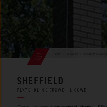
Röben
Elewacja
Produkty elewacja
SHEFFIELD
PŁYTKI KLINKIEROWE I LICOWE
Cegła klinkierowa
najwyższej jakości
– Röb