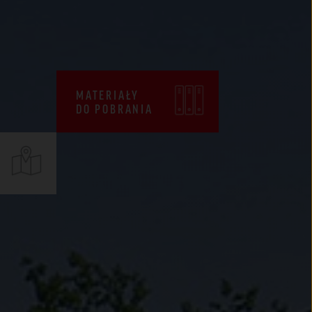
CENNIKI
WARUNKI SPRZEDAŻY
CERTYFIKATY ZKP
MATERIAŁY
DEKLARACJE EPD
DO POBRANIA