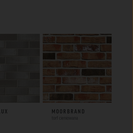
AUX
MOORBRAND
TO
torf cieniowana
beż c