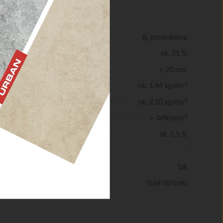
NE
B, prostokątna
ok. 31 %
≥ 20 mm
3
ok. 1,44 kg/dm
3
ok. 2,10 kg/dm
2
> 36N/mm
ie
ok. 5,5 %
-
tkie
tak
ść
0,68 W/(mK)
pła zgodnie z DIN
Domy jednorodzinne z elewacją Sheffield