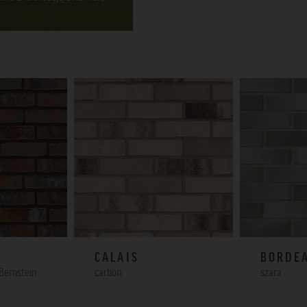
CALAIS
BORDE
Bernstein
carbon
szara