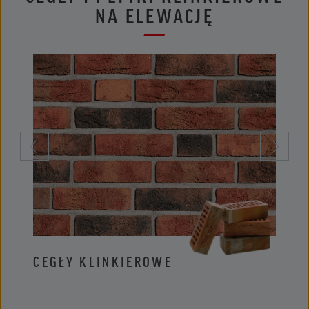
NA ELEWACJĘ
CEGŁY KLINKIEROWE
PŁYT