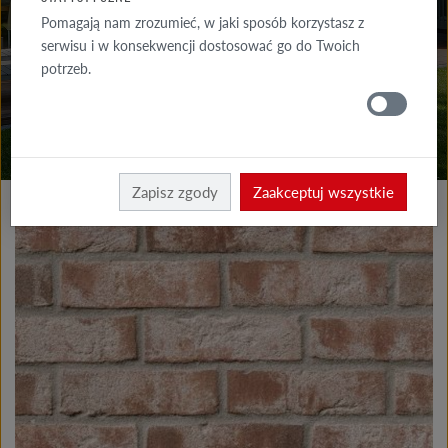
DO POBRANIA
Pomagają nam zrozumieć, w jaki sposób korzystasz z
serwisu i w konsekwencji dostosować go do Twoich
GDZIE
potrzeb.
KUPIĆ
Produkty elewacja
Płytki klinkierowe i licowe
Zapisz zgody
Zaakceptuj wszystkie