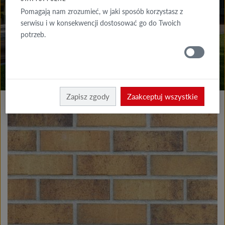
DO POBRANIA
Pomagają nam zrozumieć, w jaki sposób korzystasz z
serwisu i w konsekwencji dostosować go do Twoich
GDZIE
potrzeb.
KUPIĆ
Produkty elewacja
Płytki klinkierowe i licowe
Zapisz zgody
Zaakceptuj wszystkie