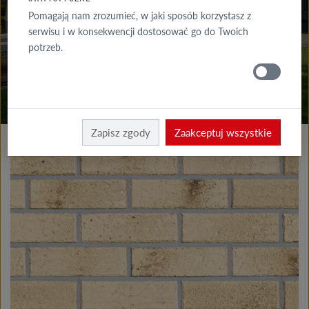
DO POBRANIA
Pomagają nam zrozumieć, w jaki sposób korzystasz z
serwisu i w konsekwencji dostosować go do Twoich
GDZIE
potrzeb.
KUPIĆ
Produkty elewacja
Płytki klinkierowe i licowe
Zapisz zgody
Zaakceptuj wszystkie