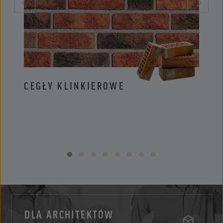
CEGŁY KLINKIEROWE
PŁYT
DLA ARCHITEKTÓW