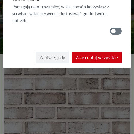
DO POBRANIA
Pomagają nam zrozumieć, w jaki sposób korzystasz z
serwisu i w konsekwencji dostosować go do Twoich
GDZIE
potrzeb.
KUPIĆ
Produkty elewacja
Płytki klinkierowe i licowe
Zapisz zgody
Zaakceptuj wszystkie