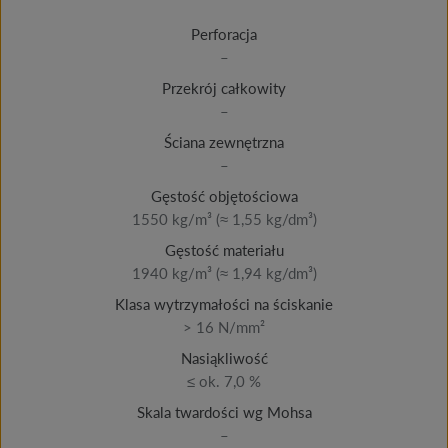
Perforacja
–
Przekrój całkowity
–
Ściana zewnętrzna
–
Gęstość objętościowa
1550 kg/m³ (≈ 1,55 kg/dm³)
Gęstość materiału
1940 kg/m³ (≈ 1,94 kg/dm³)
Klasa wytrzymałości na ściskanie
> 16 N/mm²
Nasiąkliwość
≤ ok. 7,0 %
Skala twardości wg Mohsa
–