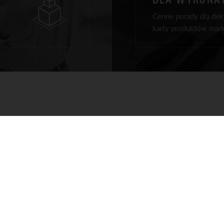
Cenne porady dla deka
karty produktów mark
PRODUKTY NA DACH
REALIZACJE
PRODUKTY ELEWACJA
PORADY
PRODUKTY WOKÓŁ DOMU
DLA ARCHITEKTÓW
REPREZENTANCI
DLA WYKONAWCÓW
REGIONALNI
DO POBRANIA