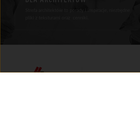
Strefa architektów to porady i inspiracje, niezbędne
pliki z teksturami oraz cenniki.
Facebook
Instagram
Youtube
LinkedIn
Tik Tok
O FIRMIE
HISTORIA MARKI
AKTUALNOŚCI
AMBASADORZY MARKI
KONTAKT