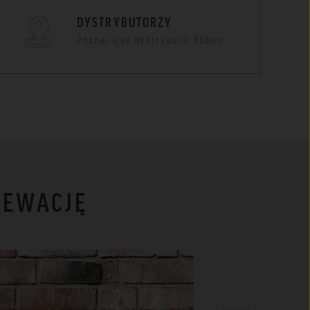
DYSTRYBUTORZY
Poznaj sieć dystrybucji Röben
LEWACJĘ