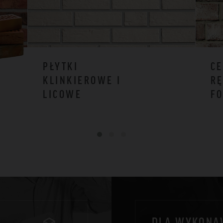
PŁYTKI
CE
KLINKIEROWE I
RĘ
LICOWE
F
DLA WYKON