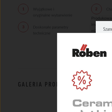
Wyjątkowe i
Cha
oryginalne wybarwienie
Produkowan
inwestycyjn
Doskonałe parametry
Szan
m2.
techniczne
Zazna
prosi
NIEZ
Umożl
zapew
MARK
GALERIA PRODUKTU
Służą
indyw
STAT