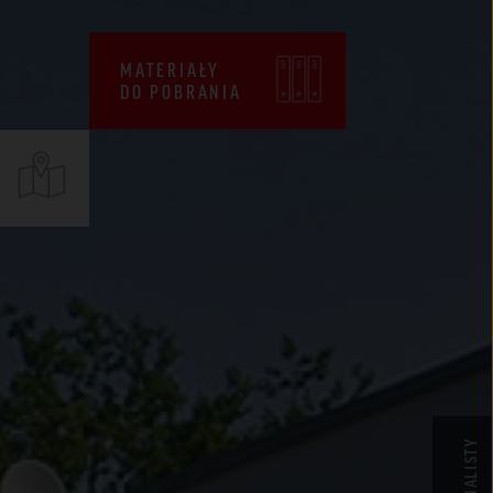
CENNIKI
WARUNKI SPRZEDAŻY
MATERIAŁY
DO POBRANIA
CERTYFIKATY ZKP
DEKLARACJE EPD