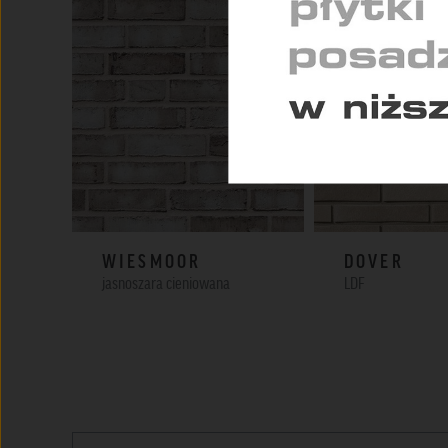
Pomag
konse
WIESMOOR
DOVER
jasnoszara cieniowana
LDF