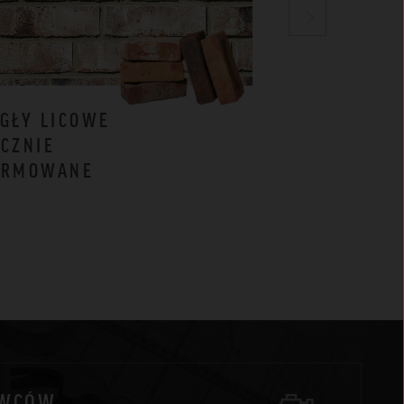
GŁY LICOWE
CEGŁY
CZNIE
KLINKIEROW
ORMOWANE
BIAŁE
AWCÓW