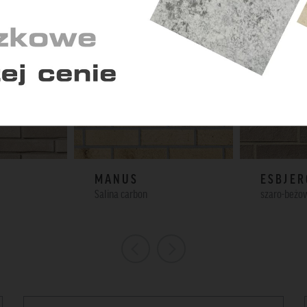
ają nam zrozumieć, w jaki sposób korzystasz z serwisu i w
kwencji dostosować go do Twoich potrzeb.
Zapisz zgody
Zaakceptuj wszys
MANUS
ESBJER
Salina carbon
szaro-beżo