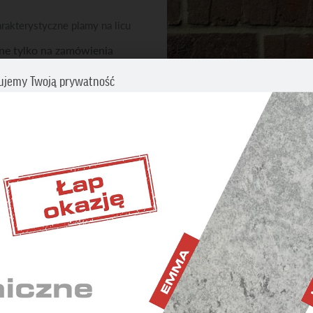
rakterystyczne plamy na licu
e tylko na zamówienia
e – min. ilość powyżej 1000
ujemy Twoją prywatność
ZOBACZ INNE PRODUKTY
cz swoje preferencje dotyczące śledzenia. Aby uzyskać więcej informacji
my o zapoznanie się z naszą
Polityką prywatności i plików cookies
.
Płytki klinkierowe i licowe
BĘDNE
iwiają wykonanie wszystkich operacji w serwisie oraz
nienie prawidłowego działania niektórych funkcji.
ETINGOWE
DANE TECHNICZ
 wyświetlaniu reklam dostosowanych do Twoich
idualnych potrzeb.
YSTYCZNE