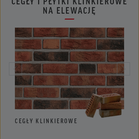
CEGŁY I PŁYTKI KLINKIEROWE
NA ELEWACJĘ
CEGŁY KLINKIEROWE
PŁYT