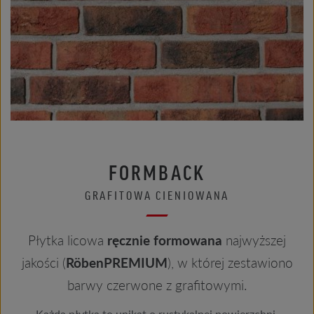
FORMBACK
GRAFITOWA CIENIOWANA
Płytka licowa
ręcznie formowana
najwyższej
jakości (
RöbenPREMIUM
), w której zestawiono
barwy czerwone z grafitowymi.
Każda płytka to unikat o rustykalnej powierzchni,