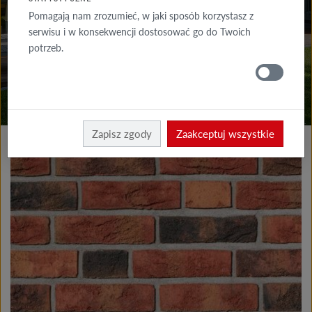
DO POBRANIA
Pomagają nam zrozumieć, w jaki sposób korzystasz z
serwisu i w konsekwencji dostosować go do Twoich
GDZIE
potrzeb.
KUPIĆ
Produkty elewacja
Płytki klinkierowe i licowe
Zapisz zgody
Zaakceptuj wszystkie