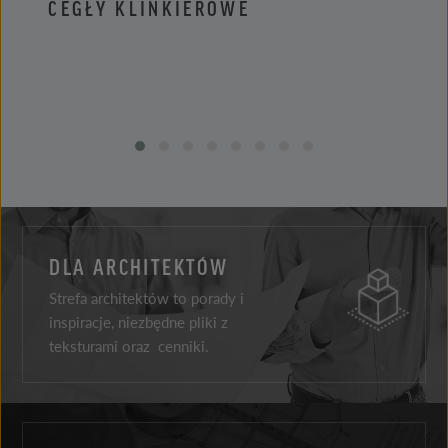
CEGŁY KLINKIEROWE
PŁYT
DLA ARCHITEKTÓW
Strefa architektów to porady i
inspiracje, niezbędne pliki z
teksturami oraz cenniki.