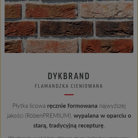
DYKBRAND
FLAMANDZKA CIENIOWANA
Płytka licowa
ręcznie formowana
najwyższej
jakości (RöbenPREMIUM),
wypalana w oparciu o
starą, tradycyjną recepturę
.
Występują w niej trzy główne grupy kolorów: czerwony,