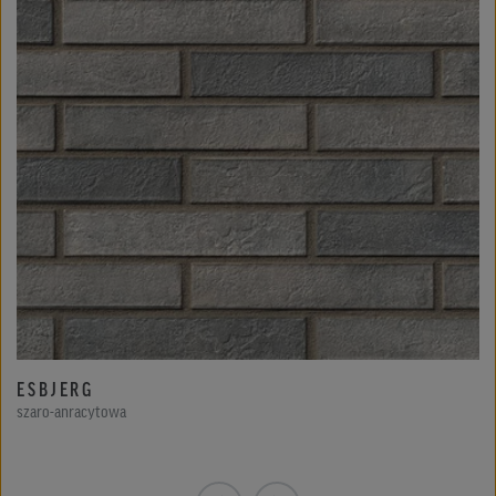
ESBJERG
szaro-anracytowa