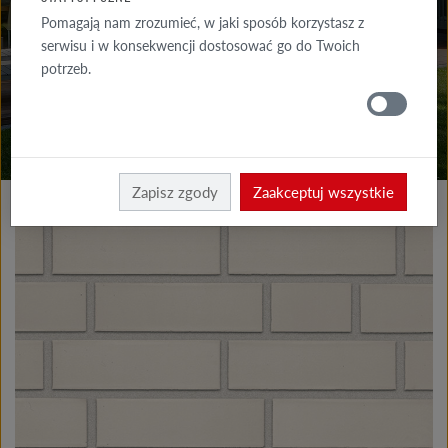
DO POBRANIA
Pomagają nam zrozumieć, w jaki sposób korzystasz z
serwisu i w konsekwencji dostosować go do Twoich
GDZIE
potrzeb.
KUPIĆ
Produkty elewacja
Płytki klinkierowe i licowe
Zapisz zgody
Zaakceptuj wszystkie