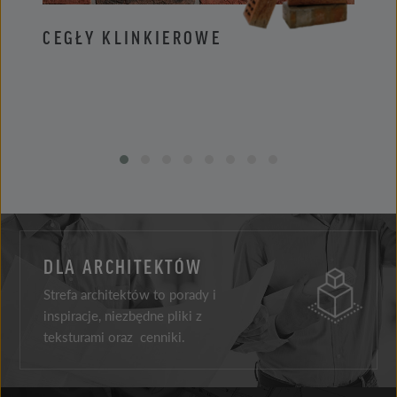
CEGŁY KLINKIEROWE
PŁYT
DLA ARCHITEKTÓW
Strefa architektów to porady i
inspiracje, niezbędne pliki z
teksturami oraz cenniki.