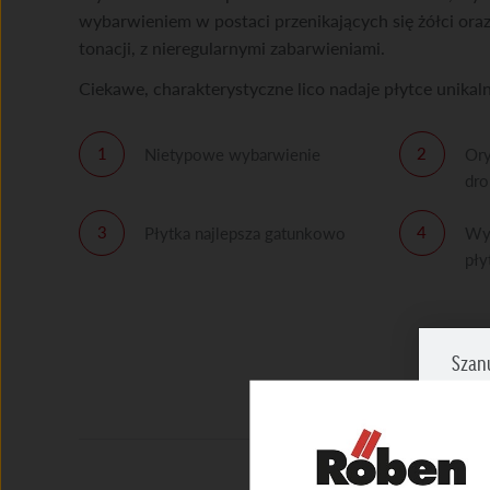
wybarwieniem w postaci przenikających się żółci oraz
tonacji, z nieregularnymi zabarwieniami.
Ciekawe, charakterystyczne lico nadaje płytce unikal
Nietypowe wybarwienie
Ory
dro
Płytka najlepsza gatunkowo
Wys
pły
Szan
Zazna
prosi