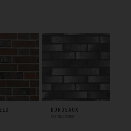
ELD
BORDEAUX
WI
czarna crème
kohle