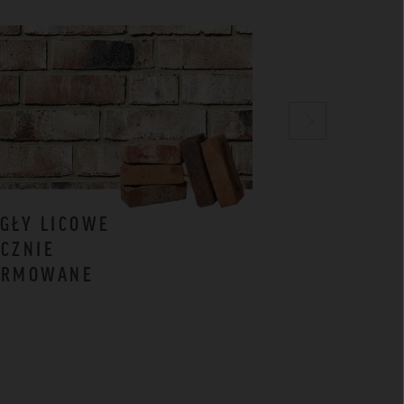
GŁY LICOWE
CEGŁY
CZNIE
KLINKIEROW
ORMOWANE
BIAŁE