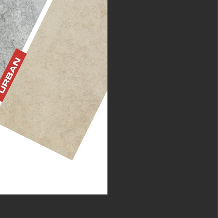
NE
tkie