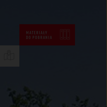
CENNIKI
WARUNKI SPRZEDAŻY
CERTYFIKATY ZKP
MATERIAŁY
DEKLARACJE EPD
DO POBRANIA