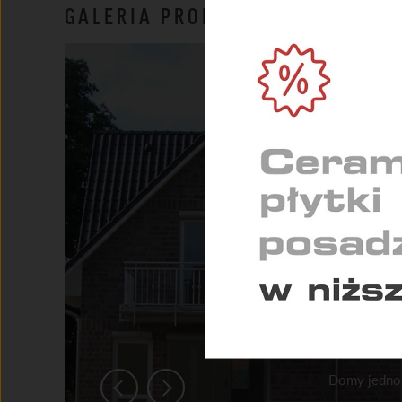
NIEZ
GALERIA PRODUKTU
Umożl
zapew
MARK
Służą
indyw
STAT
Pomag
konse
Domy jednor