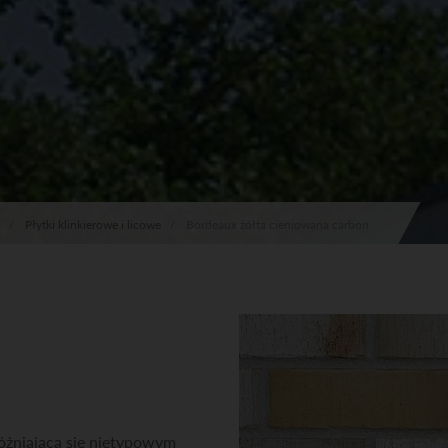
Płytki klinkierowe i licowe
Bordeaux żółta cieniowana carbon
óżniająca się nietypowym