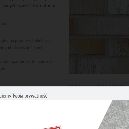
 jasnych szarości w chłodnej
ności.
ginalna powierzchnia lica z
bnymi nierównościami
okie parametry techniczne
tek
ZOBACZ INNE PRODUKTY
ujemy Twoją prywatność
Płytki klinkierowe i licowe
cz swoje preferencje dotyczące śledzenia. Aby uzyskać więcej informacji
my o zapoznanie się z naszą
Polityką prywatności i plików cookies
.