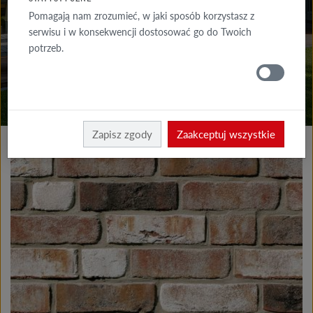
DO POBRANIA
Pomagają nam zrozumieć, w jaki sposób korzystasz z
serwisu i w konsekwencji dostosować go do Twoich
GDZIE
potrzeb.
KUPIĆ
Produkty elewacja
Płytki klinkierowe i licowe
Zapisz zgody
Zaakceptuj wszystkie