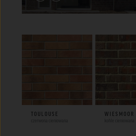
TOULOUSE
WIESMOOR 
czerwona cieniowana
kohle cieniowana