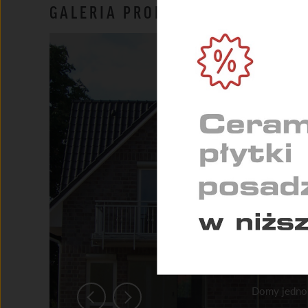
NIEZ
GALERIA PRODUKTU
Umożl
zapew
MARK
Służą
indyw
STAT
Pomag
konse
Domy jednor