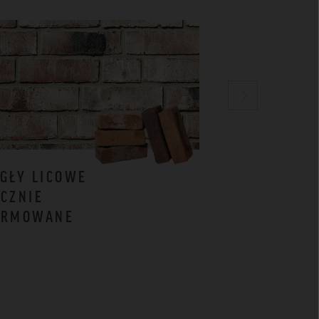
GŁY LICOWE
CEGŁY
CZNIE
KLINKIEROW
ORMOWANE
BIAŁE