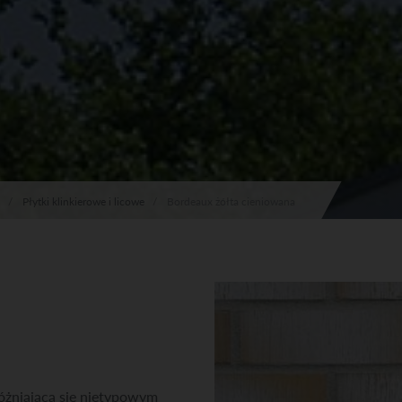
Płytki klinkierowe i licowe
Bordeaux żółta cieniowana
óżniająca się nietypowym