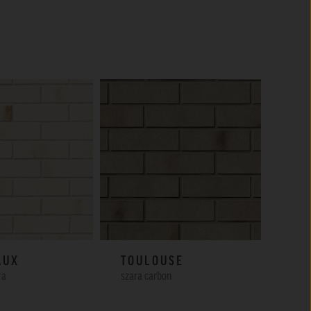
AUX
TOULOUSE
AA
ła
szara carbon
piask