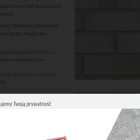
ybrudzonej bieli oraz jasnych
ieniami.
ności. Najlepsza gatunkowo
ści przez długie lata.
ginalna powierzchnia lica z
bnymi nierównościami
okie parametry techniczne
tek
ZOBACZ INNE PRODUKTY
ujemy Twoją prywatność
Płytki klinkierowe i licowe
cz swoje preferencje dotyczące śledzenia. Aby uzyskać więcej informacji
my o zapoznanie się z naszą
Polityką prywatności i plików cookies
.