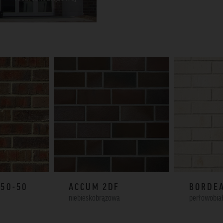
50-50
ACCUM 2DF
BORDE
niebieskobrązowa
perłowobia