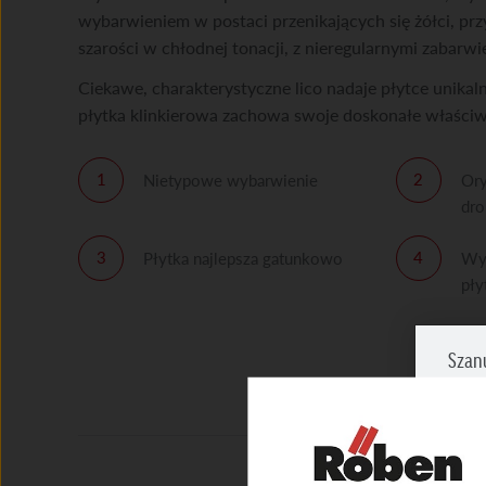
wybarwieniem w postaci przenikających się żółci, prz
szarości w chłodnej tonacji, z nieregularnymi zabarw
Ciekawe, charakterystyczne lico nadaje płytce unikal
płytka klinkierowa zachowa swoje doskonałe właściwo
Nietypowe wybarwienie
Ory
dro
Płytka najlepsza gatunkowo
Wys
pły
Szan
Zazna
prosi