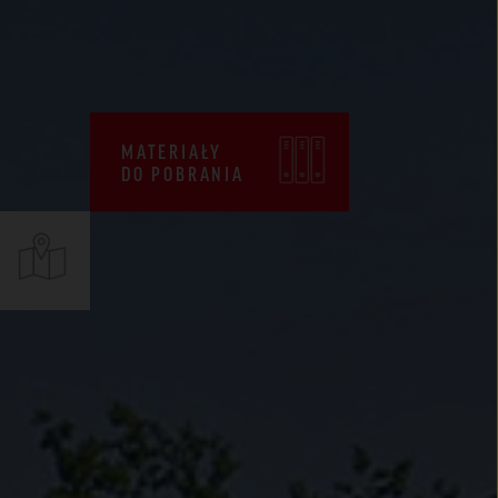
CENNIKI
WARUNKI SPRZEDAŻY
CERTYFIKATY ZKP
MATERIAŁY
DEKLARACJE EPD
DO POBRANIA