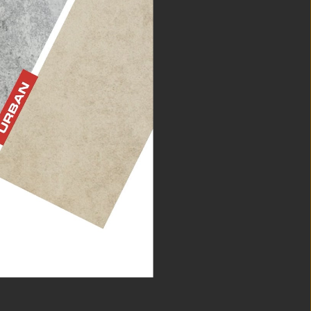
NE
tkie