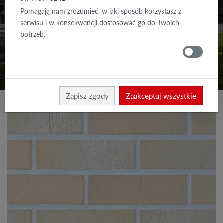
DO POBRANIA
Pomagają nam zrozumieć, w jaki sposób korzystasz z
serwisu i w konsekwencji dostosować go do Twoich
GDZIE
potrzeb.
KUPIĆ
Produkty elewacja
Płytki klinkierowe i licowe
Zapisz zgody
Zaakceptuj wszystkie